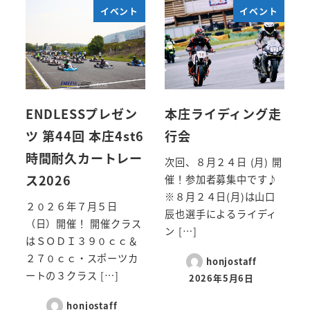
イベント
イベント
ENDLESSプレゼン
本庄ライディング走
ツ 第44回 本庄4st6
行会
時間耐久カートレー
次回、８月２４日 (月) 開
ス2026
催！参加者募集中です♪
※８月２４日(月)は山口
２０２６年７月５日
辰也選手によるライディ
（日）開催！ 開催クラス
ン […]
はＳＯＤＩ３９０ｃｃ＆
２７０ｃｃ・スポーツカ
honjostaff
ートの３クラス […]
2026年5月6日
honjostaff