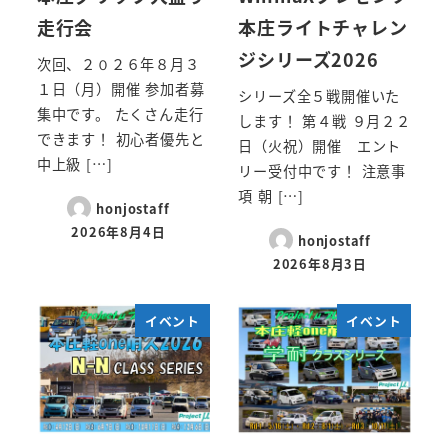
走行会
本庄ライトチャレン
ジシリーズ2026
次回、２０２６年８月３
１日（月）開催 参加者募
シリーズ全５戦開催いた
集中です。 たくさん走行
します！ 第４戦 ９月２２
できます！ 初心者優先と
日（火祝）開催 エント
中上級 […]
リー受付中です！ 注意事
項 朝 […]
honjostaff
2026年8月4日
honjostaff
2026年8月3日
イベント
イベント