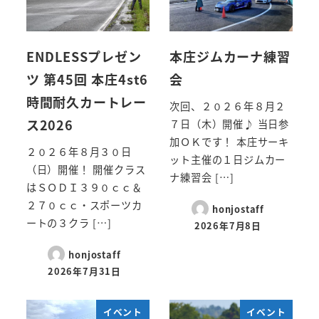
ENDLESSプレゼン
本庄ジムカーナ練習
ツ 第45回 本庄4st6
会
時間耐久カートレー
次回、２０２６年８月２
ス2026
７日（木）開催♪ 当日参
加ＯＫです！ 本庄サーキ
２０２６年８月３０日
ット主催の１日ジムカー
（日）開催！ 開催クラス
ナ練習会 […]
はＳＯＤＩ３９０ｃｃ＆
２７０ｃｃ・スポーツカ
honjostaff
ートの３クラ […]
2026年7月8日
honjostaff
2026年7月31日
イベント
イベント