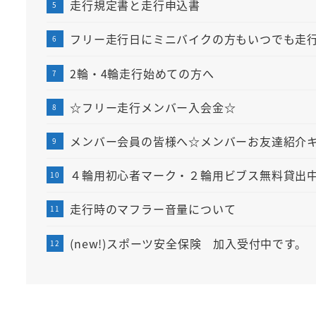
走行規定書と走行申込書
フリー走行日にミニバイクの方もいつでも走
2輪・4輪走行始めての方へ
☆フリー走行メンバー入会金☆
メンバー会員の皆様へ☆メンバーお友達紹介
４輪用初心者マーク・２輪用ビブス無料貸出
走行時のマフラー音量について
(new!)スポーツ安全保険 加入受付中です。