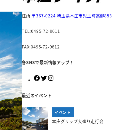
住所:
〒367-0224 埼玉県本庄市児玉町高柳883
TEL:0495-72-9611
FAX:0495-72-9612
各SNSで最新情報アップ！
F
T
I
a
w
n
c
i
s
最近のイベント
e
t
t
b
t
a
イベント
o
e
g
o
r
r
本庄グリップ大盛り走行会
k
a