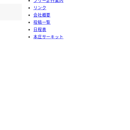
フリー走行案内
リンク
会社概要
投稿一覧
日程表
本庄サーキット