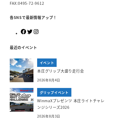
FAX:0495-72-9612
各SNSで最新情報アップ！
F
T
I
a
w
n
c
i
s
最近のイベント
e
t
t
b
t
a
イベント
o
e
g
o
r
r
本庄グリップ大盛り走行会
k
a
2026年8月4日
m
グリップイベント
WinmaXプレゼンツ 本庄ライトチャレ
ンジシリーズ2026
2026年8月3日