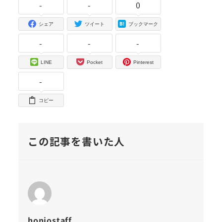
-
-
0
シェア
ツイート
ブックマーク
-
-
-
LINE
Pocket
Pinterest
-
コピー
この記事を書いた人
honjostaff