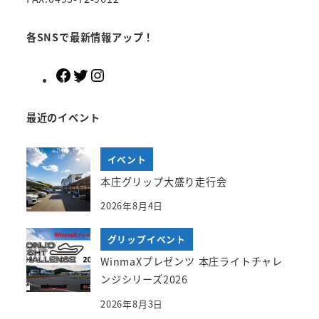
各SNSで最新情報アップ！
F
T
I
a
w
n
c
i
s
最近のイベント
e
t
t
b
t
a
イベント
o
e
g
o
r
r
本庄グリップ大盛り走行会
k
a
2026年8月4日
m
グリップイベント
WinmaXプレゼンツ 本庄ライトチャレ
ンジシリーズ2026
2026年8月3日