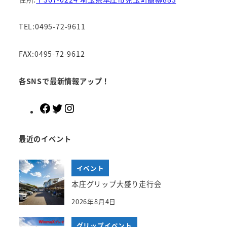
TEL:0495-72-9611
FAX:0495-72-9612
各SNSで最新情報アップ！
F
T
I
a
w
n
c
i
s
最近のイベント
e
t
t
b
t
a
イベント
o
e
g
o
r
r
本庄グリップ大盛り走行会
k
a
2026年8月4日
m
グリップイベント