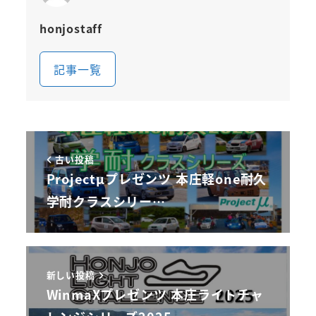
honjostaff
記事一覧
古い投稿
Projectμプレゼンツ 本庄軽one耐久
学耐クラスシリー…
新しい投稿
WinmaXプレゼンツ 本庄ライトチャ