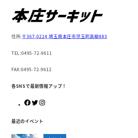
住所:
〒367-0224 埼玉県本庄市児玉町高柳883
TEL:0495-72-9611
FAX:0495-72-9612
各SNSで最新情報アップ！
F
T
I
a
w
n
c
i
s
最近のイベント
e
t
t
b
t
a