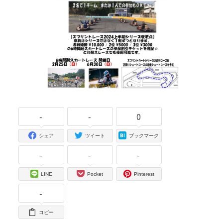
-
-
0
シェア
ツイート
ブックマーク
-
-
-
LINE
Pocket
Pinterest
-
コピー