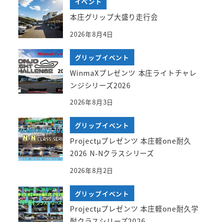
イベント
o
e
g
o
r
r
本庄グリップ大盛り走行会
k
a
2026年8月4日
m
グリップイベント
WinmaXプレゼンツ 本庄ライトチャレ
ンジシリーズ2026
2026年8月3日
グリップイベント
Projectμプレゼンツ 本庄軽one耐久
2026 N-Nクラスシリーズ
2026年8月2日
グリップイベント
Projectμプレゼンツ 本庄軽one耐久学
耐クラスシリーズ2026